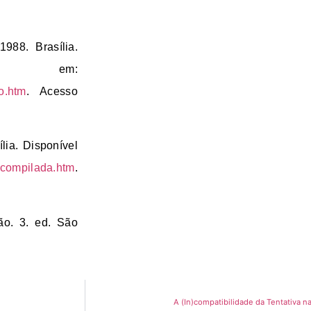
1988.
Brasília.
em:
ao.htm
. Acesso
lia. Disponível
06compilada.htm
.
ão.
3. ed. São
A (In)compatibilidade da Tentativa n