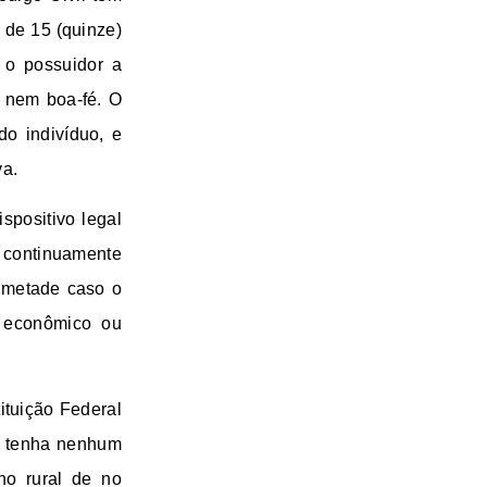
 de 15 (quinze)
 o possuidor a
e nem boa-fé. O
o indivíduo, e
va.
spositivo legal
s continuamente
a metade caso o
o econômico ou
ituição Federal
ão tenha nenhum
no rural de no