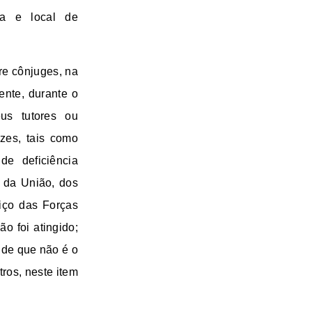
ia e local de
tre cônjuges, na
ente, durante o
eus tutores ou
azes, tais como
de deficiência
o da União, dos
viço das Forças
o foi atingido;
 de que não é o
tros, neste item