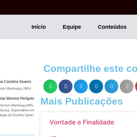
Início
Equipe
Conteúdos
Compartilhe este c
a Carolina Soares
octum Manhuaçu (MG)
Mais Publicações
ise Morone Perígolo
e Doctum Manhuaçu/MG,
içosa, Especialista em
logia do Espírito Santo.
Vontade e Finalidade