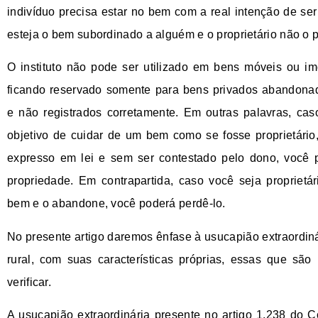
indivíduo precisa estar no bem com a real intenção de se
esteja o bem subordinado a alguém e o proprietário não o 
O instituto não pode ser utilizado em bens móveis ou im
ficando reservado somente para bens privados abandonad
e não registrados corretamente. Em outras palavras, ca
objetivo de cuidar de um bem como se fosse proprietári
expresso em lei e sem ser contestado pelo dono, você p
propriedade. Em contrapartida, caso você seja proprietá
bem e o abandone, você poderá perdê-lo.
No presente artigo daremos ênfase à usucapião extraordinár
rural, com suas características próprias, essas que são
verificar.
A usucapião extraordinária presente no artigo 1.238 do C