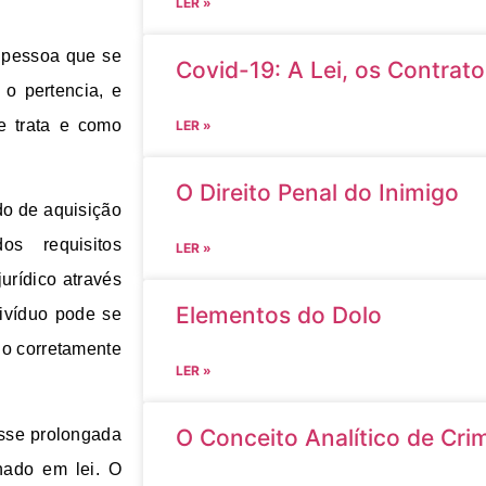
LER »
 pessoa que se
Covid-19: A Lei, os Contrat
o pertencia, e
e trata e como
LER »
O Direito Penal do Inimigo
do de aquisição
os requisitos
LER »
urídico através
Elementos do Dolo
ivíduo pode se
do corretamente
LER »
O Conceito Analítico de Cri
sse prolongada
nado em lei. O