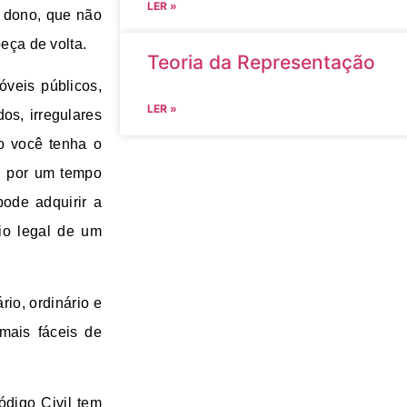
LER »
r dono, que não
peça de volta.
Teoria da Representação
óveis públicos,
LER »
os, irregulares
so você tenha o
o, por um tempo
ode adquirir a
rio legal de um
io, ordinário e
 mais fáceis de
ódigo Civil tem