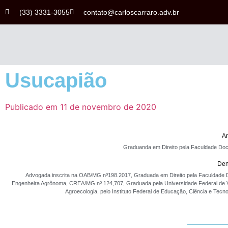
(33) 3331-3055
contato@carloscarraro.adv.br
Usucapião
Publicado em
11 de novembro de 2020
An
Graduanda em Direito pela Faculdade D
Den
Advogada inscrita na OAB/MG nº198.2017, Graduada em Direito pela Faculdad
Engenheira Agrônoma, CREA/MG nº 124,707, Graduada pela Universidade Federal de V
Agroecologia, pelo Instituto Federal de Educação, Ciência e Tecno