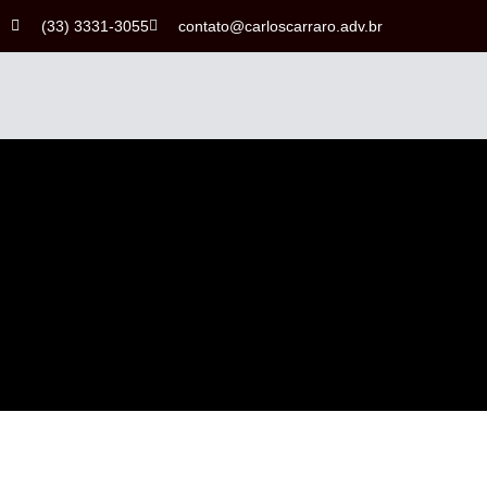
(33) 3331-3055
contato@carloscarraro.adv.br