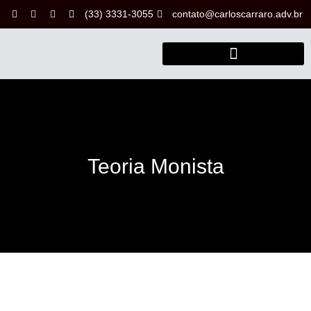
(33) 3331-3055
contato@carloscarraro.adv.br
Teoria Monista