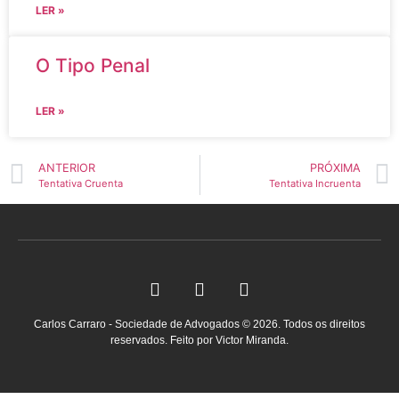
LER »
O Tipo Penal
LER »
ANTERIOR
PRÓXIMA
Tentativa Cruenta
Tentativa Incruenta
Carlos Carraro - Sociedade de Advogados © 2026. Todos os direitos
reservados. Feito por Victor Miranda.